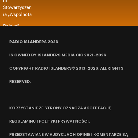
m
– Regranting”.
wynajmu
Stowarzyszen
Nazwa
pomieszczeń,
ia „Wspólnota
zadania
ubezpieczenia
RADIO ISLANDERS 2026
IS OWNED BY ISLANDERS MEDIA CIC 2021-2026
COPYRIGHT RADIO ISLANDERS© 2013-2026. ALL RIGHTS
RESERVED.
KORZYSTANIE ZE STRONY OZNACZA AKCEPTACJĘ
REGULAMINU I POLITYKI PRYWATNOŚCI.
PRZEDSTAWIANE W AUDYCJACH OPINIE I KOMENTARZE SĄ