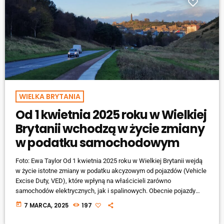
WIELKA BRYTANIA
Od 1 kwietnia 2025 roku w Wielkiej
Brytanii wchodzą w życie zmiany
w podatku samochodowym
​Foto: Ewa Taylor Od 1 kwietnia 2025 roku w Wielkiej Brytanii wejdą
w życie istotne zmiany w podatku akcyzowym od pojazdów (Vehicle
Excise Duty, VED), które wpłyną na właścicieli zarówno
samochodów elektrycznych, jak i spalinowych. Obecnie pojazdy
elektryczne są zwolnione z opłat VED. Jednak od 1 kwietnia 2025
today
7 MARCA, 2025
197
roku właściciele tych pojazdów będą zobowiązani do uiszczania
podatku drogowego. ​ Stawki podatku w zależności od daty