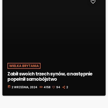
WIELKA BRYTANIA
Zabił swoich trzech synów, a następnie
popełnił samobójstwo
today
2 WRZEŚNIA, 2024
4158
94
2