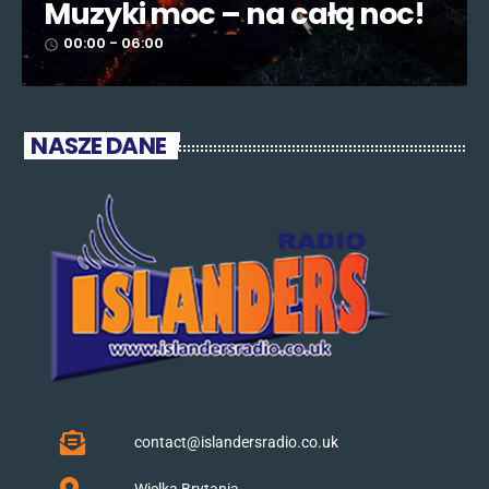
Muzyki moc – na całą noc!
00:00 - 06:00
access_time
NASZE DANE
contact@islandersradio.co.uk