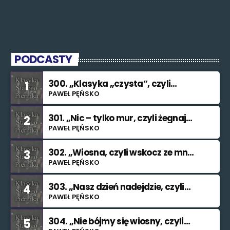
PODCASTY
300. „Klasyka „czysta”, czyli
1
znowu nie świętuję”
PAWEŁ PĘŃSKO
301. „Nic – tylko mur, czyli żegnaj
2
smutku”
PAWEŁ PĘŃSKO
302. „Wiosna, czyli wskocz ze mną
3
do rzeki”
PAWEŁ PĘŃSKO
303. „Nasz dzień nadejdzie, czyli
4
bilet na Księżyc”.”
PAWEŁ PĘŃSKO
304. „Nie bójmy się wiosny, czyli
5