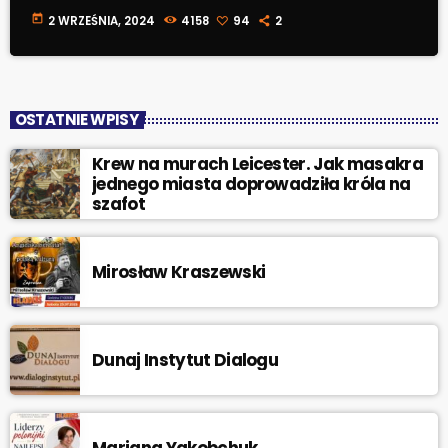
today
2 WRZEŚNIA, 2024
4158
94
2
OSTATNIE WPISY
Krew na murach Leicester. Jak masakra
jednego miasta doprowadziła króla na
szafot
Mirosław Kraszewski
Dunaj Instytut Dialogu
Mariana Yakobchuk