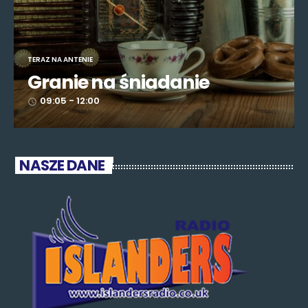
TERAZ NA ANTENIE
Granie na śniadanie
09:05 - 12:00
access_time
NASZE DANE