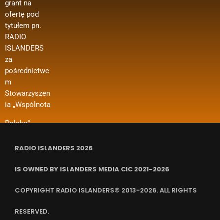
grant na
Spraw
polonijne
biurowych
ofertę pod
Zagranicznyc
oraz innych
Wsparcie w
tytułem pn.
h w ramach
kosztów
ramach
RADIO
konkursu
funkcjonowan
projektu
ISLANDERS
„Polonia i
ia organizacji
dotyczy m. in.
za
Polacy za
i in.
dofinansowan
pośrednictwe
Granicą 2024
ia kosztów
m
– Regranting”.
wynajmu
Stowarzyszen
Nazwa
pomieszczeń,
ia „Wspólnota
zadania
ubezpieczenia
RADIO ISLANDERS 2026
IS OWNED BY ISLANDERS MEDIA CIC 2021-2026
COPYRIGHT RADIO ISLANDERS© 2013-2026. ALL RIGHTS
RESERVED.