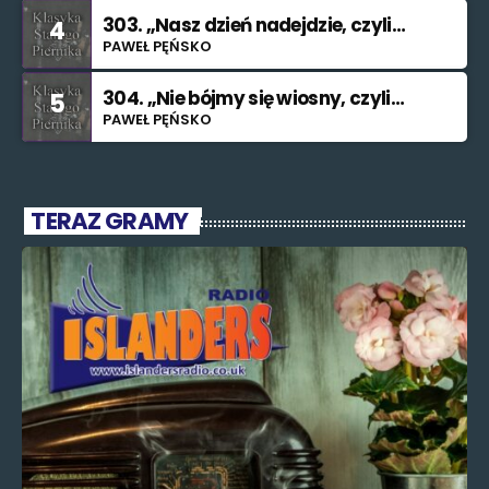
303. „Nasz dzień nadejdzie, czyli
4
bilet na Księżyc”.”
PAWEŁ PĘŃSKO
304. „Nie bójmy się wiosny, czyli
5
znajdę cię (nieważne kiedy i jak)”.
PAWEŁ PĘŃSKO
TERAZ GRAMY