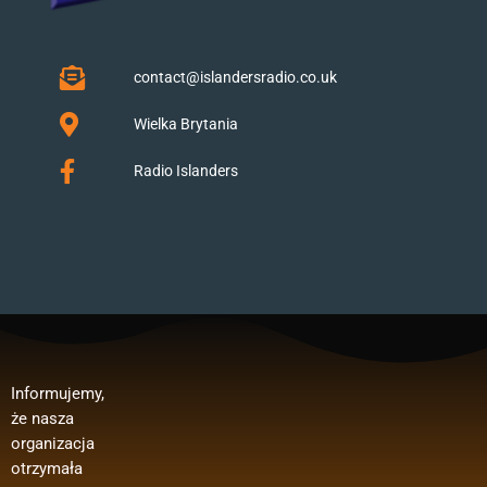
contact@islandersradio.co.uk
Wielka Brytania
Radio Islanders
Informujemy,
Polska”.
publicznego:
, wynagrodzeń
że nasza
Dofinansowan
Regranting 3
pracowników,
organizacja
ie oferty z
edycja –
zakupu
otrzymała
Ministerstwa
media
materiałów