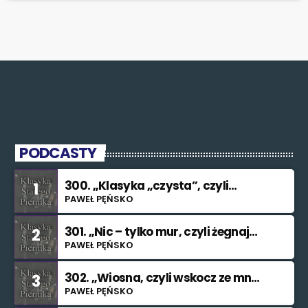
PODCASTY
300. „Klasyka „czysta”, czyli
1
znowu nie świętuję”
PAWEŁ PĘŃSKO
301. „Nic – tylko mur, czyli żegnaj
2
smutku”
PAWEŁ PĘŃSKO
302. „Wiosna, czyli wskocz ze mną
3
do rzeki”
PAWEŁ PĘŃSKO