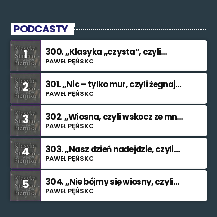
PODCASTY
300. „Klasyka „czysta”, czyli
1
znowu nie świętuję”
PAWEŁ PĘŃSKO
301. „Nic – tylko mur, czyli żegnaj
2
smutku”
PAWEŁ PĘŃSKO
302. „Wiosna, czyli wskocz ze mną
3
do rzeki”
PAWEŁ PĘŃSKO
303. „Nasz dzień nadejdzie, czyli
4
bilet na Księżyc”.”
PAWEŁ PĘŃSKO
304. „Nie bójmy się wiosny, czyli
5
znajdę cię (nieważne kiedy i jak)”.
PAWEŁ PĘŃSKO