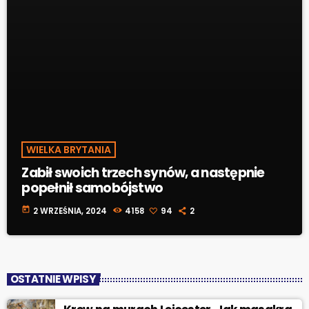
WIELKA BRYTANIA
Zabił swoich trzech synów, a następnie
popełnił samobójstwo
today
2 WRZEŚNIA, 2024
4158
94
2
OSTATNIE WPISY