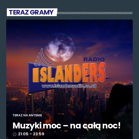
TERAZ GRAMY
TERAZ NA ANTENIE
Muzyki moc – na całą noc!
21:05 - 23:59
access_time