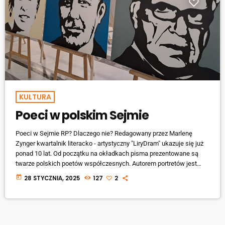
KULTURA
Poeci w polskim Sejmie
Poeci w Sejmie RP? Dlaczego nie? Redagowany przez Marlenę
Zynger kwartalnik literacko - artystyczny "LiryDram" ukazuje się już
ponad 10 lat. Od początku na okładkach pisma prezentowane są
twarze polskich poetów współczesnych. Autorem portretów jest
profesor Robert Manowski. 22 stycznia 2025 r. pani Wicemarszałek
today
28 STYCZNIA, 2025
127
2
Dorota Niedziela otworzyła w holu Sejmu wystawę zatytułowaną
"Twarze współczesnych poetów polskich. Odsłona pierwsza".
Inicjatorką i organizatorką tego epokowego wydarzenia była
Marlena Zynger. Pomysł udało się […]