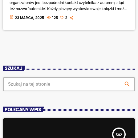
organizatorów jest bezpośredni kontakt czytelnika z autorem, stąd
też nazwa 'autorskie.' Każdy piszący wystawia swoje książki i może
je na miejscu podpisać. Będzie to już druga edycja. Po sukcesie
today
23 MARCA, 2025
125
2
pierwszej i sporym zainteresowaniu autorów oraz miłośników
książek tegoroczne targi odbędą się w większej sali przy
liczniejszym gronie wystawiających. Podobnie jak w ubiegłym […]
SZUKAJ
search
POLECANY WPIS
insert_link