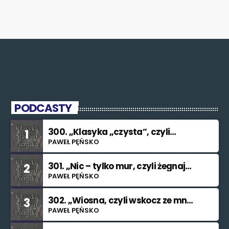
PODCASTY
300. „Klasyka „czysta”, czyli
1
znowu nie świętuję”
PAWEŁ PĘŃSKO
301. „Nic – tylko mur, czyli żegnaj
2
smutku”
PAWEŁ PĘŃSKO
302. „Wiosna, czyli wskocz ze mną
3
do rzeki”
PAWEŁ PĘŃSKO