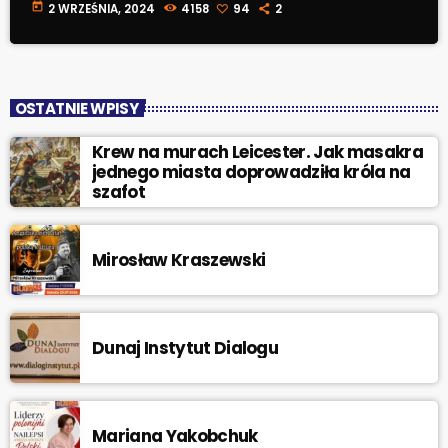
today
2 WRZEŚNIA, 2024
4158
94
2
OSTATNIE WPISY
Krew na murach Leicester. Jak masakra
jednego miasta doprowadziła króla na
szafot
Mirosław Kraszewski
Dunaj Instytut Dialogu
Mariana Yakobchuk