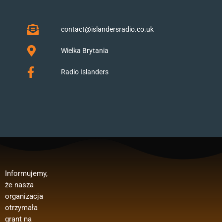
contact@islandersradio.co.uk
Wielka Brytania
Radio Islanders
Informujemy,
Polska”.
publicznego:
, wynagrodzeń
że nasza
Dofinansowan
Regranting 3
pracowników,
organizacja
ie oferty z
edycja –
zakupu
otrzymała
Ministerstwa
media
materiałów
grant na
Spraw
polonijne
biurowych