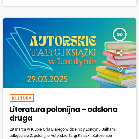
upominek w postaci pamiątkowego kubka, długopisu, notesu,
słodkości oraz ręcznie wypisanego liściku były niezwykle trafionym
elementem. […]
insert_link
KULTURA
Literatura polonijna – odsłona
druga
29 marca w Klubie Orła Białego w dzielnicy Londynu Balham,
odbędą się 2. polonijne Autorskie Targi Książki. Założeniem