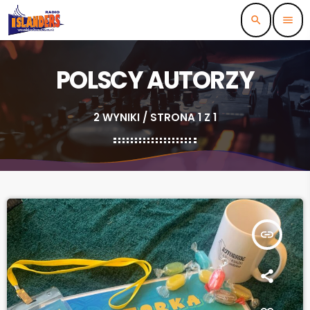
search
menu
POLSCY AUTORZY
2 WYNIKI / STRONA 1 Z 1
insert_link