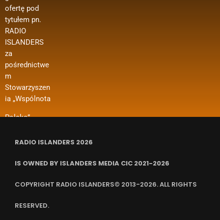
ofertę pod
Zagranicznyc
oraz innych
Wsparcie w
tytułem pn.
h w ramach
kosztów
ramach
RADIO
konkursu
funkcjonowan
projektu
ISLANDERS
„Polonia i
ia organizacji
dotyczy m. in.
za
Polacy za
i in.
dofinansowan
pośrednictwe
Granicą 2024
ia kosztów
m
– Regranting”.
wynajmu
Stowarzyszen
Nazwa
pomieszczeń,
ia „Wspólnota
zadania
ubezpieczenia
RADIO ISLANDERS 2026
IS OWNED BY ISLANDERS MEDIA CIC 2021-2026
COPYRIGHT RADIO ISLANDERS© 2013-2026. ALL RIGHTS
RESERVED.