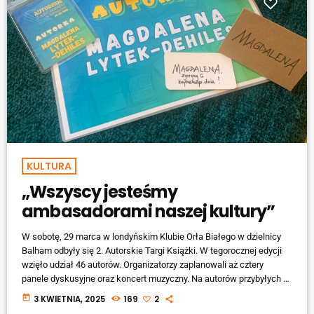
KULTURA
„Wszyscy jesteśmy
ambasadorami naszej kultury”
W sobotę, 29 marca w londyńskim Klubie Orła Białego w dzielnicy
Balham odbyły się 2. Autorskie Targi Książki. W tegorocznej edycji
wzięło udział 46 autorów. Organizatorzy zaplanowali aż cztery
panele dyskusyjne oraz koncert muzyczny. Na autorów przybyłych z
różnych zakątków Wielkiej Brytanii jak również Europy czekały
today
3 KWIETNIA, 2025
169
2
stanowiska przykryte białym obrusem oraz powitalna paczka. Miły