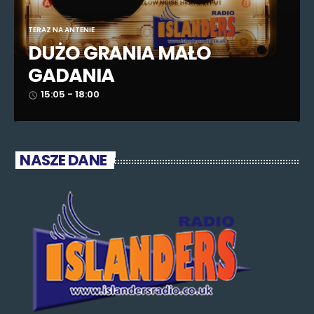
TERAZ NA ANTENIE
DUŻO GRANIA MAŁO
GADANIA
15:05 - 18:00
access_time
NASZE DANE