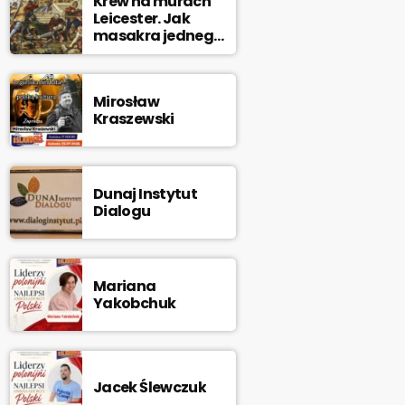
Krew na murach
Leicester. Jak
masakra jednego
miasta
doprowadziła
króla na szafot
Mirosław
Kraszewski
Dunaj Instytut
Dialogu
Mariana
Yakobchuk
Jacek Ślewczuk