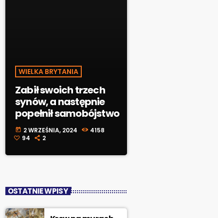
WIELKA BRYTANIA
Zabił swoich trzech
synów, a następnie
popełnił samobójstwo
2 WRZEŚNIA, 2024
4158
today
94
2
OSTATNIE WPISY