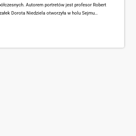
ółczesnych. Autorem portretów jest profesor Robert
załek Dorota Niedziela otworzyła w holu Sejmu
poetów polskich. Odsłona pierwsza". Inicjatorką i
a Marlena Zynger. Pomysł udało się […]