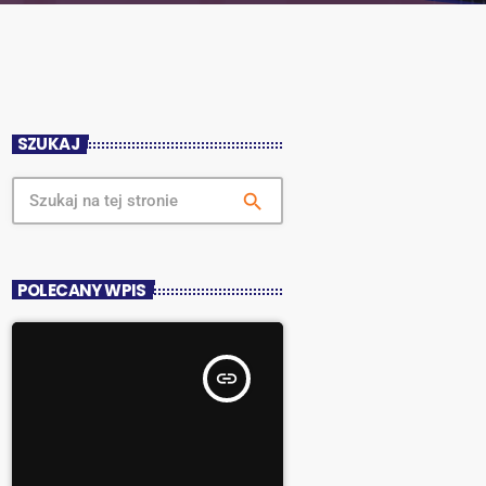
SZUKAJ
search
POLECANY WPIS
insert_link