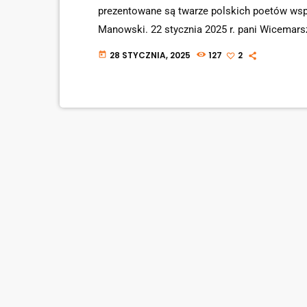
prezentowane są twarze polskich poetów wsp
Manowski. 22 stycznia 2025 r. pani Wicemars
wystawę zatytułowaną "Twarze współczesnych 
28 STYCZNIA, 2025
127
2
today
organizatorką tego epokowego wydarzenia był