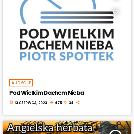
AUDYCJE
Pod Wielkim Dachem Nieba
today
13 CZERWCA, 2023
475
34