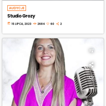
AUDYCJE
Studio Grozy
today
15 LIPCA, 2023
2684
60
2
queue_music