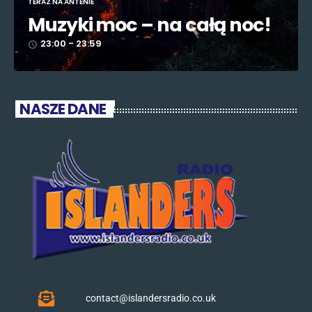
TERAZ NA ANTENIE
Muzyki moc – na całą noc!
23:00 - 23:59
access_time
NASZE DANE
contact@islandersradio.co.uk