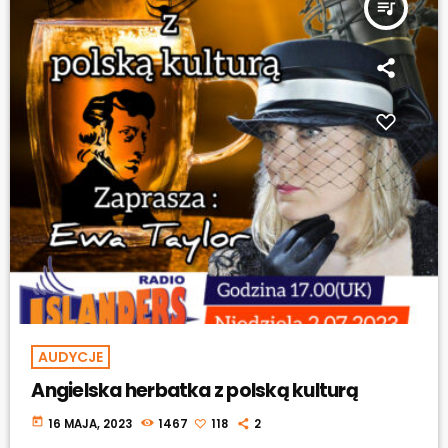
queue_music
AUDYCJE
Angielska herbatka z polską kulturą
today
16 MAJA, 2023
1467
118
2