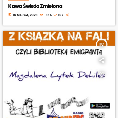
Kawa Świeżo Zmielona
today
16 MARCA, 2023
1364
107
queue_music