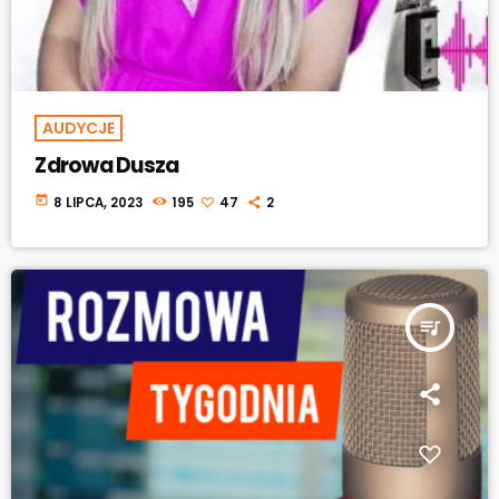
AUDYCJE
Zdrowa Dusza
today
8 LIPCA, 2023
195
47
2
queue_music