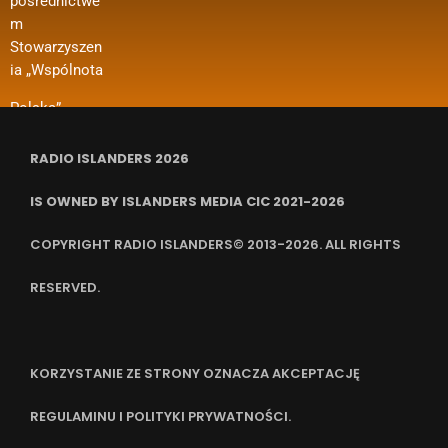
pośrednictwe
Granicą 2024
ia kosztów
m
– Regranting”.
wynajmu
Stowarzyszen
Nazwa
pomieszczeń,
ia „Wspólnota
zadania
ubezpieczenia
RADIO ISLANDERS 2026
IS OWNED BY ISLANDERS MEDIA CIC 2021-2026
COPYRIGHT RADIO ISLANDERS© 2013-2026. ALL RIGHTS
RESERVED.
KORZYSTANIE ZE STRONY OZNACZA AKCEPTACJĘ
REGULAMINU I POLITYKI PRYWATNOŚCI.