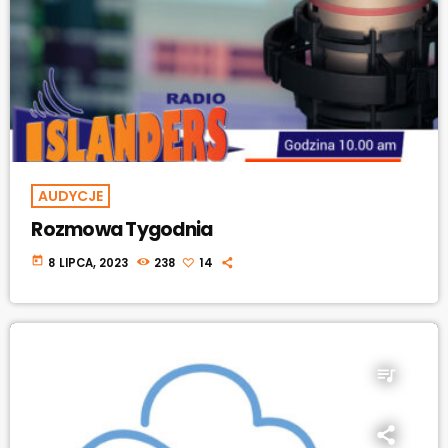
AUDYCJE
Rozmowa Tygodnia
today
8 LIPCA, 2023
238
14
queue_music