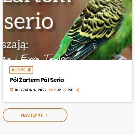
AUDYCJE
Pół Żartem Pół Serio
today
16 GRUDNIA, 2022
832
231
NASTĘPNY
navigate_next