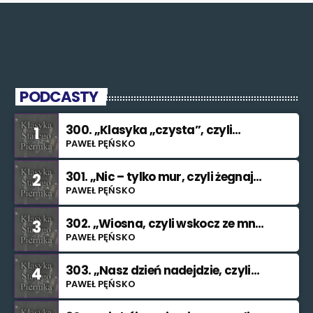
PODCASTY
300. „Klasyka „czysta”, czyli
1
znowu nie świętuję”
PAWEŁ PĘŃSKO
301. „Nic – tylko mur, czyli żegnaj
2
smutku”
PAWEŁ PĘŃSKO
302. „Wiosna, czyli wskocz ze mną
3
do rzeki”
PAWEŁ PĘŃSKO
303. „Nasz dzień nadejdzie, czyli
4
bilet na Księżyc”.”
PAWEŁ PĘŃSKO