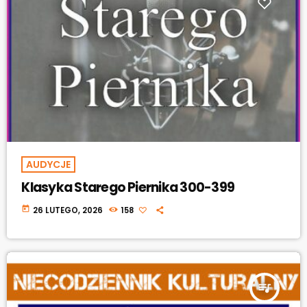
AUDYCJE
Klasyka Starego Piernika 300-399
today
26 LUTEGO, 2026
158
queue_music