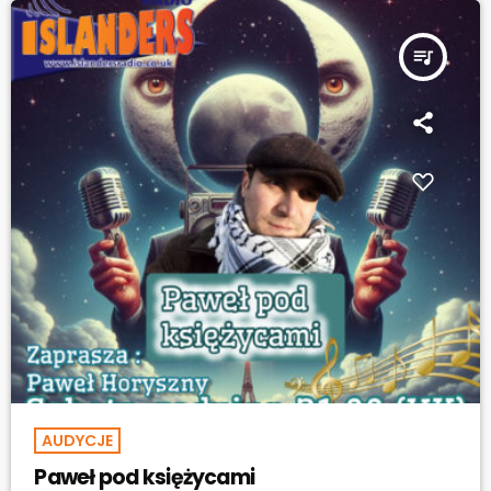
queue_music
AUDYCJE
Paweł pod księżycami