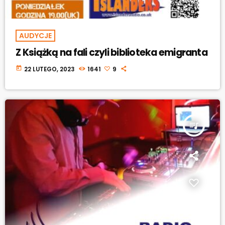
AUDYCJE
Z Książką na fali czyli biblioteka emigranta
today
22 LUTEGO, 2023
1641
9
queue_music