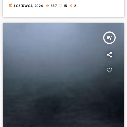
today
1 CZERWCA, 2024
387
15
2
queue_music