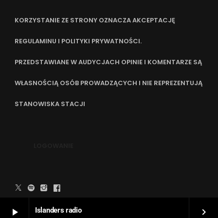
KORZYSTANIE ZE STRONY OZNACZA AKCEPTACJĘ
REGULAMINU I POLITYKI PRYWATNOŚCI.
PRZEDSTAWIANE W AUDYCJACH OPINIE I KOMENTARZE SĄ
WŁASNOŚCIĄ OSÓB PROWADZĄCYCH I NIE REPREZENTUJĄ
STANOWISKA STACJI
LOGOWANIE
WYKONANIE STRONY:
PIOTR SIEKIERZYŃSKI
Islanders radio
play_arrow
keyboard_arrow_right