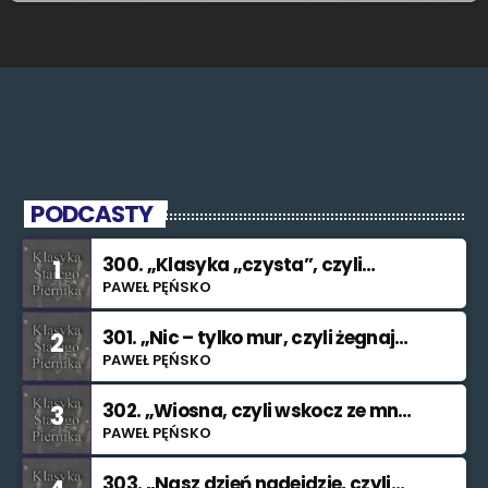
PODCASTY
300. „Klasyka „czysta”, czyli
1
znowu nie świętuję”
PAWEŁ PĘŃSKO
301. „Nic – tylko mur, czyli żegnaj
2
smutku”
PAWEŁ PĘŃSKO
302. „Wiosna, czyli wskocz ze mną
3
do rzeki”
PAWEŁ PĘŃSKO
303. „Nasz dzień nadejdzie, czyli