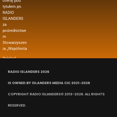
ofertę pod
Zagranicznyc
oraz innych
Wsparcie w
tytułem pn.
h w ramach
kosztów
ramach
RADIO
konkursu
funkcjonowan
projektu
ISLANDERS
„Polonia i
ia organizacji
dotyczy m. in.
za
Polacy za
i in.
dofinansowan
pośrednictwe
Granicą 2024
ia kosztów
m
– Regranting”.
wynajmu
Stowarzyszen
Nazwa
pomieszczeń,
ia „Wspólnota
zadania
ubezpieczenia
RADIO ISLANDERS 2026
IS OWNED BY ISLANDERS MEDIA CIC 2021-2026
COPYRIGHT RADIO ISLANDERS© 2013-2026. ALL RIGHTS
RESERVED.