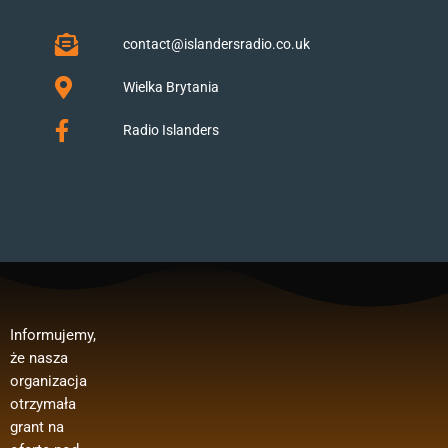
contact@islandersradio.co.uk
Wielka Brytania
Radio Islanders
Informujemy,
Polska”.
publicznego:
, wynagrodzeń
że nasza
Dofinansowan
Regranting 3
pracowników,
organizacja
ie oferty z
edycja –
zakupu
otrzymała
Ministerstwa
media
materiałów
grant na
Spraw
polonijne
biurowych