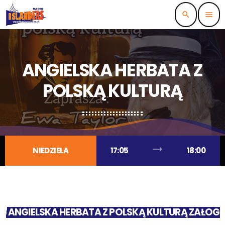
search
menu
ANGIELSKA HERBATA Z
POLSKĄ KULTURĄ
trending_flat
NIEDZIELA
17:05
18:00
ANGIELSKA HERBATA Z POLSKĄ KULTURĄ ZAŁOG