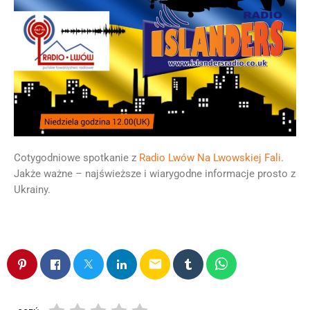
Cotygodniowe spotkanie z
Radio Lwów Na Lwowskiej Fali
.
Jakże ważne – najświeższe i wiarygodne informacje prosto z
Ukrainy.
email