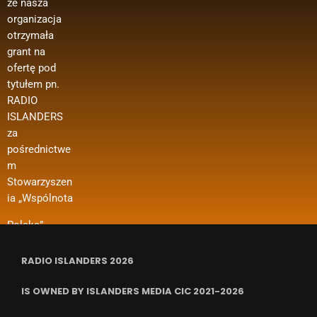
że nasza
Dofinansowan
Regranting 3
pracowników,
organizacja
ie oferty z
edycja –
zakupu
otrzymała
Ministerstwa
media
materiałów
grant na
Spraw
polonijne
biurowych
ofertę pod
Zagranicznyc
oraz innych
Wsparcie w
tytułem pn.
h w ramach
kosztów
ramach
RADIO
konkursu
funkcjonowan
projektu
ISLANDERS
„Polonia i
ia organizacji
dotyczy m. in.
za
Polacy za
i in.
dofinansowan
pośrednictwe
Granicą 2024
ia kosztów
m
– Regranting”.
wynajmu
Stowarzyszen
Nazwa
pomieszczeń,
ia „Wspólnota
zadania
ubezpieczenia
RADIO ISLANDERS 2026
IS OWNED BY ISLANDERS MEDIA CIC 2021-2026