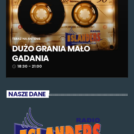
TERAZ NA ANTENIE
DUŻO GRANIA MAŁO
GADANIA
18:30 - 21:00
access_time
NASZE DANE