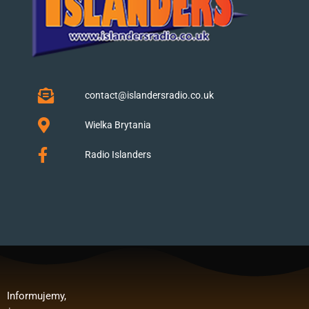
contact@islandersradio.co.uk
Wielka Brytania
Radio Islanders
Informujemy,
Polska”.
publicznego:
, wynagrodzeń