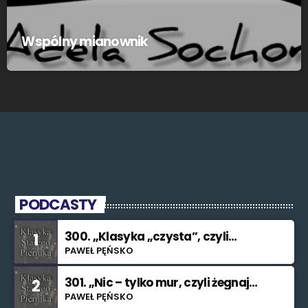
Wspólny mianownik
PODCASTY
300. „Klasyka „czysta”, czyli
1
znowu nie świętuję”
PAWEŁ PĘŃSKO
301. „Nic – tylko mur, czyli żegnaj
2
smutku”
PAWEŁ PĘŃSKO