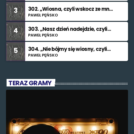
302. „Wiosna, czyli wskocz ze mną
3
do rzeki”
PAWEŁ PĘŃSKO
303. „Nasz dzień nadejdzie, czyli
4
bilet na Księżyc”.”
PAWEŁ PĘŃSKO
304. „Nie bójmy się wiosny, czyli
5
znajdę cię (nieważne kiedy i jak)”.
PAWEŁ PĘŃSKO
TERAZ GRAMY