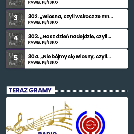
smutku”
PAWEŁ PĘŃSKO
302. „Wiosna, czyli wskocz ze mną
3
do rzeki”
PAWEŁ PĘŃSKO
303. „Nasz dzień nadejdzie, czyli
4
bilet na Księżyc”.”
PAWEŁ PĘŃSKO
304. „Nie bójmy się wiosny, czyli
5
znajdę cię (nieważne kiedy i jak)”.
PAWEŁ PĘŃSKO
TERAZ GRAMY