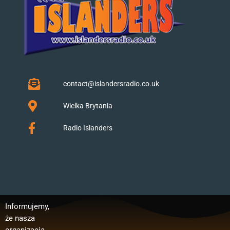
contact@islandersradio.co.uk
Wielka Brytania
Radio Islanders
Informujemy,
Polska”.
publicznego:
, wynagrodzeń
że nasza
Dofinansowan
Regranting 3
pracowników,