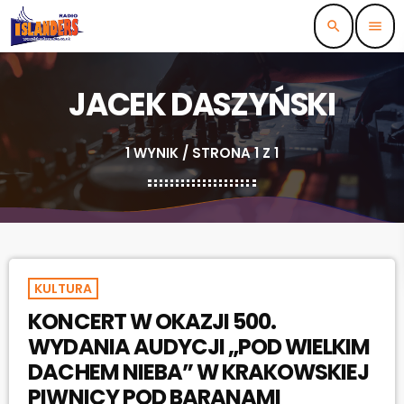
search
menu
JACEK DASZYŃSKI
1 WYNIK / STRONA 1 Z 1
KULTURA
KONCERT W OKAZJI 500.
WYDANIA AUDYCJI „POD WIELKIM
DACHEM NIEBA” W KRAKOWSKIEJ
PIWNICY POD BARANAMI