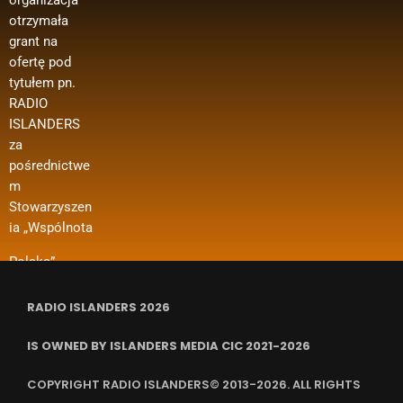
organizacja
ie oferty z
edycja –
zakupu
otrzymała
Ministerstwa
media
materiałów
grant na
Spraw
polonijne
biurowych
ofertę pod
Zagranicznyc
oraz innych
Wsparcie w
tytułem pn.
h w ramach
kosztów
ramach
RADIO
konkursu
funkcjonowan
projektu
ISLANDERS
„Polonia i
ia organizacji
dotyczy m. in.
za
Polacy za
i in.
dofinansowan
pośrednictwe
Granicą 2024
ia kosztów
m
– Regranting”.
wynajmu
Stowarzyszen
Nazwa
pomieszczeń,
ia „Wspólnota
zadania
ubezpieczenia
RADIO ISLANDERS 2026
IS OWNED BY ISLANDERS MEDIA CIC 2021-2026
COPYRIGHT RADIO ISLANDERS© 2013-2026. ALL RIGHTS