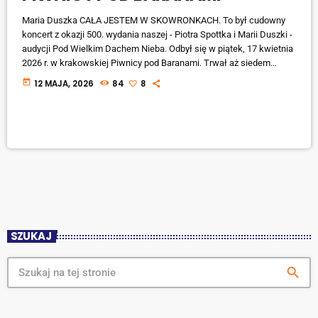
Maria Duszka CAŁA JESTEM W SKOWRONKACH. To był cudowny
koncert z okazji 500. wydania naszej - Piotra Spottka i Marii Duszki -
audycji Pod Wielkim Dachem Nieba. Odbył się w piątek, 17 kwietnia
2026 r. w krakowskiej Piwnicy pod Baranami. Trwał aż siedem
godzin. Wdzięczni jesteśmy nieopisanie wszystkim WSPANIAŁYM
today
12 MAJA, 2026
84
8
ARTYSTOM, którzy zechcieli wziąć w nim udział. Byli wśród nich
m.in.: Andrzej Zieliński z zespołu Skaldowie, Lucyna Owsińska -
kiedyś żona […]
SZUKAJ
search