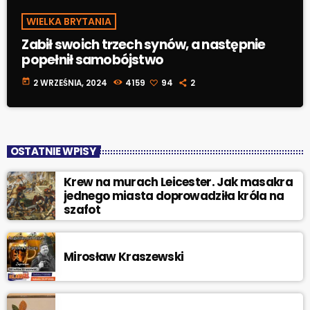
WIELKA BRYTANIA
Zabił swoich trzech synów, a następnie
popełnił samobójstwo
today
2 WRZEŚNIA, 2024
4159
94
2
OSTATNIE WPISY
Krew na murach Leicester. Jak masakra
jednego miasta doprowadziła króla na
szafot
Mirosław Kraszewski