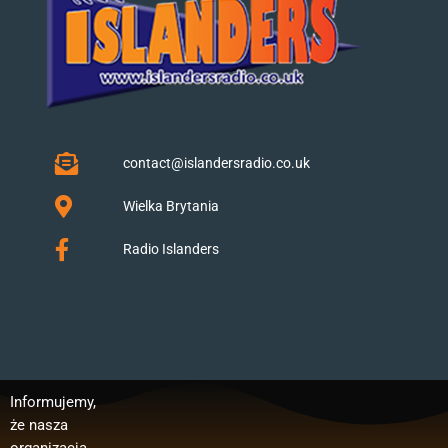
contact@islandersradio.co.uk
Wielka Brytania
Radio Islanders
Informujemy,
Polska”.
publicznego:
, wynagrodzeń
że nasza
Dofinansowan
Regranting 3
pracowników,