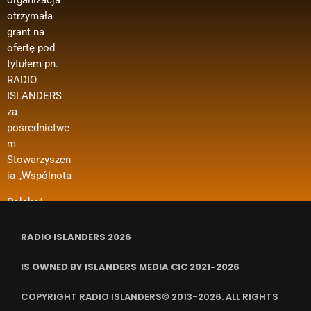
organizacja
ie oferty z
edycja –
zakupu
otrzymała
Ministerstwa
media
materiałów
grant na
Spraw
polonijne
biurowych
ofertę pod
Zagranicznyc
oraz innych
Wsparcie w
tytułem pn.
h w ramach
kosztów
ramach
RADIO
konkursu
funkcjonowan
projektu
ISLANDERS
„Polonia i
ia organizacji
dotyczy m. in.
za
Polacy za
i in.
dofinansowan
pośrednictwe
Granicą 2024
ia kosztów
m
– Regranting”.
wynajmu
Stowarzyszen
Nazwa
pomieszczeń,
ia „Wspólnota
zadania
ubezpieczenia
RADIO ISLANDERS 2026
IS OWNED BY ISLANDERS MEDIA CIC 2021-2026
COPYRIGHT RADIO ISLANDERS© 2013-2026. ALL RIGHTS