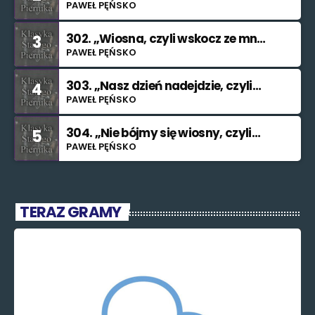
smutku”
PAWEŁ PĘŃSKO
302. „Wiosna, czyli wskocz ze mną
3
do rzeki”
PAWEŁ PĘŃSKO
303. „Nasz dzień nadejdzie, czyli
4
bilet na Księżyc”.”
PAWEŁ PĘŃSKO
304. „Nie bójmy się wiosny, czyli
5
znajdę cię (nieważne kiedy i jak)”.
PAWEŁ PĘŃSKO
TERAZ GRAMY