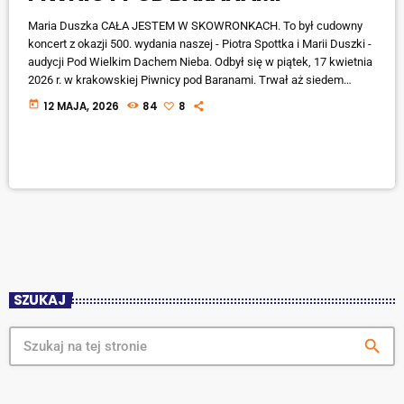
Maria Duszka CAŁA JESTEM W SKOWRONKACH. To był cudowny
koncert z okazji 500. wydania naszej - Piotra Spottka i Marii Duszki -
audycji Pod Wielkim Dachem Nieba. Odbył się w piątek, 17 kwietnia
2026 r. w krakowskiej Piwnicy pod Baranami. Trwał aż siedem
godzin. Wdzięczni jesteśmy nieopisanie wszystkim WSPANIAŁYM
today
12 MAJA, 2026
84
8
ARTYSTOM, którzy zechcieli wziąć w nim udział. Byli wśród nich
m.in.: Andrzej Zieliński z zespołu Skaldowie, Lucyna Owsińska -
kiedyś żona […]
SZUKAJ
search