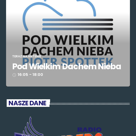
TERAZ NA ANTENIE
Pod Wielkim Dachem Nieba
16:05 - 18:00
access_time
NASZE DANE