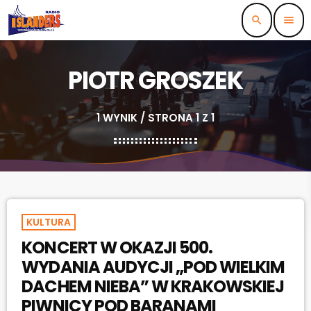
search
menu
PIOTR GROSZEK
1 WYNIK / STRONA 1 Z 1
KULTURA
KONCERT W OKAZJI 500.
WYDANIA AUDYCJI „POD WIELKIM
DACHEM NIEBA” W KRAKOWSKIEJ
PIWNICY POD BARANAMI