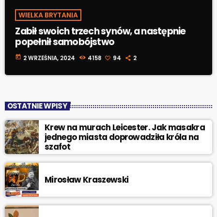
WIELKA BRYTANIA
Zabił swoich trzech synów, a następnie
popełnił samobójstwo
today
2 WRZEŚNIA, 2024
4158
94
2
OSTATNIE WPISY
Krew na murach Leicester. Jak masakra
jednego miasta doprowadziła króla na
szafot
Mirosław Kraszewski