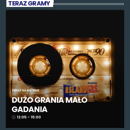
TERAZ GRAMY
TERAZ NA ANTENIE
DUŻO GRANIA MAŁO
GADANIA
12:05 - 15:00
access_time