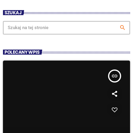
SZUKAJ
search
POLECANY WPIS
insert_link