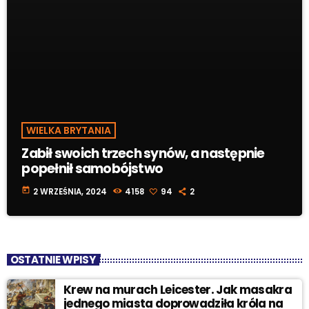
WIELKA BRYTANIA
Zabił swoich trzech synów, a następnie
popełnił samobójstwo
today
2 WRZEŚNIA, 2024
4158
94
2
OSTATNIE WPISY
Krew na murach Leicester. Jak masakra
jednego miasta doprowadziła króla na