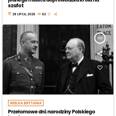
szafot
today
28 LIPCA, 2026
62
insert_link
WIELKA BRYTANIA
Przełomowe dni: narodziny Polskiego