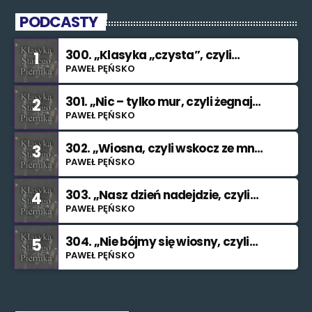
PODCASTY
300. „Klasyka „czysta”, czyli
1
znowu nie świętuję”
PAWEŁ PĘŃSKO
301. „Nic – tylko mur, czyli żegnaj
2
smutku”
PAWEŁ PĘŃSKO
302. „Wiosna, czyli wskocz ze mną
3
do rzeki”
PAWEŁ PĘŃSKO
303. „Nasz dzień nadejdzie, czyli
4
bilet na Księżyc”.”
PAWEŁ PĘŃSKO
304. „Nie bójmy się wiosny, czyli
5
znajdę cię (nieważne kiedy i jak)”.
PAWEŁ PĘŃSKO