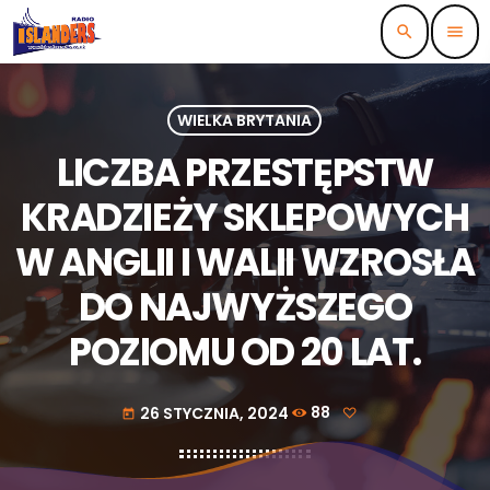
search
menu
WIELKA BRYTANIA
LICZBA PRZESTĘPSTW
KRADZIEŻY SKLEPOWYCH
W ANGLII I WALII WZROSŁA
DO NAJWYŻSZEGO
POZIOMU OD 20 LAT.
26 STYCZNIA, 2024
88
today