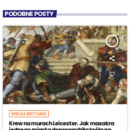
PODOBNE POSTY
insert_link
WIELKA BRYTANIA
Krew na murach Leicester. Jak masakra
jednego miasta doprowadziła króla na