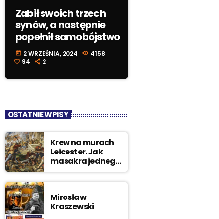
Zabił swoich trzech
synów, a następnie
popełnił samobójstwo
2 WRZEŚNIA, 2024
4158
today
94
2
OSTATNIE WPISY
Krew na murach
Leicester. Jak
masakra jednego
miasta
doprowadziła
króla na szafot
Mirosław
Kraszewski