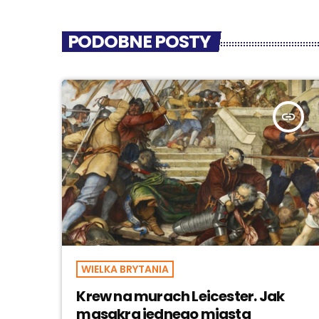
PODOBNE POSTY
insert_link
WIELKA BRYTANIA
Krew na murach Leicester. Jak
masakra jednego miasta