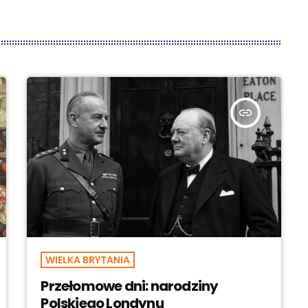
insert_link
WIELKA BRYTANIA
Przełomowe dni: narodziny
Polskiego Londynu