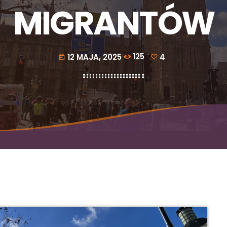
MIGRANTÓW
12 MAJA, 2025
125
4
today