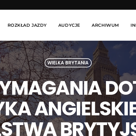
ROZKŁAD JAZDY
AUDYCJE
ARCHIWUM
I
WIELKA BRYTANIA
YMAGANIA DO
YKA ANGIELSKIE
STWA BRYTYJS