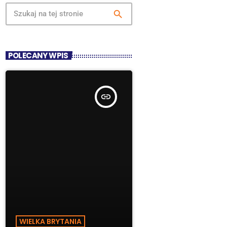
search
POLECANY WPIS
insert_link
WIELKA BRYTANIA