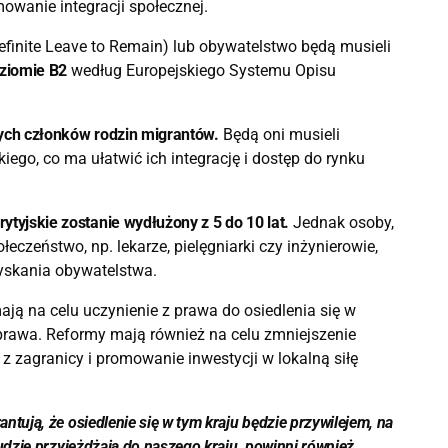
mowanie integracji społecznej.
definite Leave to Remain) lub obywatelstwo będą musieli
oziomie B2
według Europejskiego Systemu Opisu
ych członków rodzin migrantów.
Będą oni musieli
go, co ma ułatwić ich integrację i dostęp do rynku
tyjskie zostanie wydłużony z 5 do 10 lat.
Jednak osoby,
czeństwo, np. lekarze, pielęgniarki czy inżynierowie,
zyskania obywatelstwa.
mają na celu uczynienie z prawa do osiedlenia się w
prawa.
Reformy mają również na celu zmniejszenie
 z zagranicy i promowanie inwestycji w lokalną siłę
ntują, że osiedlenie się w tym kraju będzie przywilejem, na
udzie przyjeżdżają do naszego kraju, powinni również