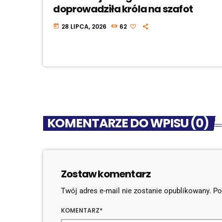
doprowadziła króla na szafot
28 LIPCA, 2026
62
today
KOMENTARZE DO WPISU (0)
Zostaw komentarz
Twój adres e-mail nie zostanie opublikowany. 
KOMENTARZ*