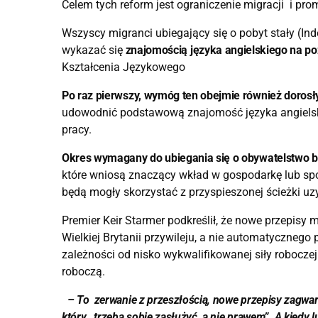
Celem tych reform jest ograniczenie migracji i pro
Wszyscy migranci ubiegający się o pobyt stały (In
wykazać się
znajomością języka angielskiego na p
Kształcenia Językowego
Po raz pierwszy, wymóg ten obejmie również dorosł
udowodnić podstawową znajomość języka angielskie
pracy.
Okres wymagany do ubiegania się o obywatelstwo bry
które wniosą znaczący wkład w gospodarkę lub społe
będą mogły skorzystać z przyspieszonej ścieżki u
Premier Keir Starmer podkreślił, że nowe przepisy 
Wielkiej Brytanii przywileju, a nie automatycznego 
zależności od nisko wykwalifikowanej siły roboczej
roboczą.
– To zerwanie z przeszłością,
nowe przepisy
zagwara
który trzeba sobie zasłużyć, a nie prawem”.
A kiedy l