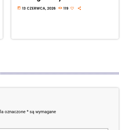
13 CZERWCA, 2026
119
today
Pola oznaczone * są wymagane