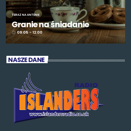
TERAZ NA ANTENIE
Granie na śniadanie
09:05 - 12:00
access_time
NASZE DANE