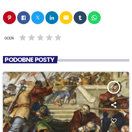
email
OCEŃ
PODOBNE POSTY
insert_link