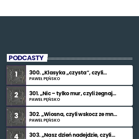
PODCASTY
300. „Klasyka „czysta”, czyli
1
znowu nie świętuję”
PAWEŁ PĘŃSKO
301. „Nic – tylko mur, czyli żegnaj
2
smutku”
PAWEŁ PĘŃSKO
302. „Wiosna, czyli wskocz ze mną
3
do rzeki”
PAWEŁ PĘŃSKO
303. „Nasz dzień nadejdzie, czyli
4