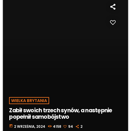
WIELKA BRYTANIA
Zabił swoich trzech synów, a następnie
popełnił samobójstwo
today
2 WRZEŚNIA, 2024
4158
94
2