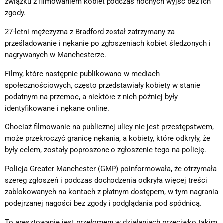
związku z filmowaniem kobiet podczas nocnych wyjść bez ich
zgody.
27-letni mężczyzna z Bradford został zatrzymany za
prześladowanie i nękanie po zgłoszeniach kobiet śledzonych i
nagrywanych w Manchesterze.
Filmy, które następnie publikowano w mediach
społecznościowych, często przedstawiały kobiety w stanie
podatnym na przemoc, a niektóre z nich później były
identyfikowane i nękane online.
Chociaż filmowanie na publicznej ulicy nie jest przestępstwem,
może przekroczyć granicę nękania, a kobiety, które odkryły, że
były celem, zostały poproszone o zgłoszenie tego na policję.
Policja Greater Manchester (GMP) poinformowała, że ​​otrzymała
szereg zgłoszeń i podczas dochodzenia odkryła więcej treści
zablokowanych na kontach z płatnym dostępem, w tym nagrania
podejrzanej nagości bez zgody i podglądania pod spódnicą.
To aresztowanie jest przełomem w działaniach przeciwko takim