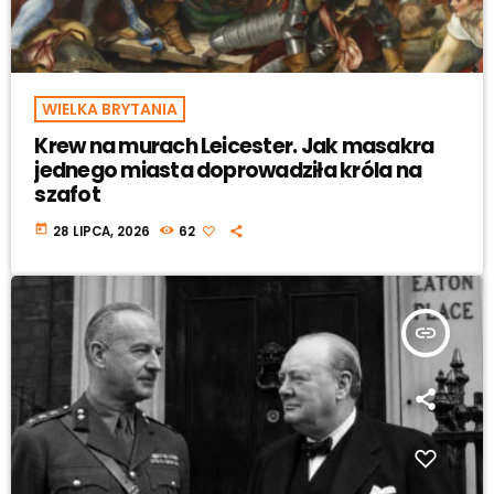
WIELKA BRYTANIA
Krew na murach Leicester. Jak masakra
jednego miasta doprowadziła króla na
szafot
today
28 LIPCA, 2026
62
insert_link