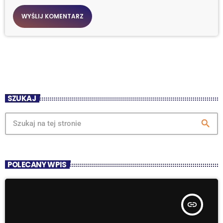
SZUKAJ
search
POLECANY WPIS
insert_link