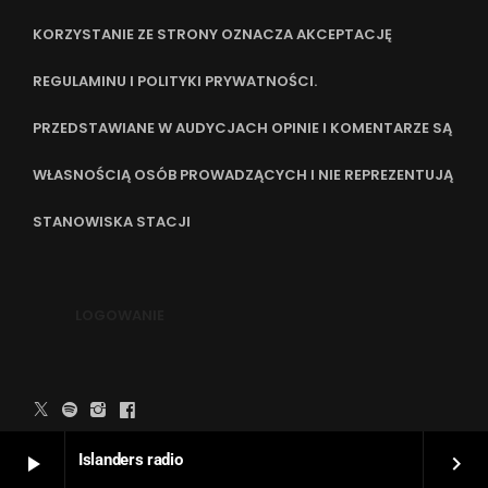
KORZYSTANIE ZE STRONY OZNACZA AKCEPTACJĘ
REGULAMINU I POLITYKI PRYWATNOŚCI.
PRZEDSTAWIANE W AUDYCJACH OPINIE I KOMENTARZE SĄ
WŁASNOŚCIĄ OSÓB PROWADZĄCYCH I NIE REPREZENTUJĄ
STANOWISKA STACJI
LOGOWANIE
WYKONANIE STRONY:
PIOTR SIEKIERZYŃSKI
Islanders radio
play_arrow
keyboard_arrow_right