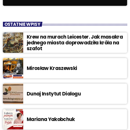
OSTATNIE WPISY
Krew na murach Leicester. Jak masakra
jednego miasta doprowadziła króla na
szafot
Mirosław Kraszewski
Dunaj Instytut Dialogu
Mariana Yakobchuk