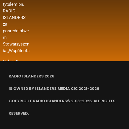
Wsparcie w
tytułem pn.
h w ramach
kosztów
ramach
RADIO
konkursu
funkcjonowan
projektu
ISLANDERS
„Polonia i
ia organizacji
dotyczy m. in.
za
Polacy za
i in.
dofinansowan
pośrednictwe
Granicą 2024
ia kosztów
m
– Regranting”.
wynajmu
Stowarzyszen
Nazwa
pomieszczeń,
ia „Wspólnota
zadania
ubezpieczenia
RADIO ISLANDERS 2026
IS OWNED BY ISLANDERS MEDIA CIC 2021-2026
COPYRIGHT RADIO ISLANDERS© 2013-2026. ALL RIGHTS
RESERVED.