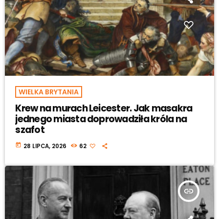
WIELKA BRYTANIA
Krew na murach Leicester. Jak masakra
jednego miasta doprowadziła króla na
szafot
today
28 LIPCA, 2026
62
insert_link