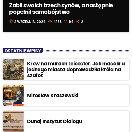
Zabił swoich trzech synów, a następnie
popełnił samobójstwo
today
2 WRZEŚNIA, 2024
4158
94
2
OSTATNIE WPISY
Krew na murach Leicester. Jak masakra
jednego miasta doprowadziła króla na
szafot
Mirosław Kraszewski
Dunaj Instytut Dialogu