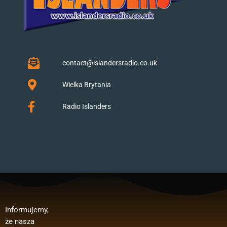
contact@islandersradio.co.uk
Wielka Brytania
Radio Islanders
Informujemy,
Polska”.
publicznego:
, wynagrodzeń
że nasza
Dofinansowan
Regranting 3
pracowników,