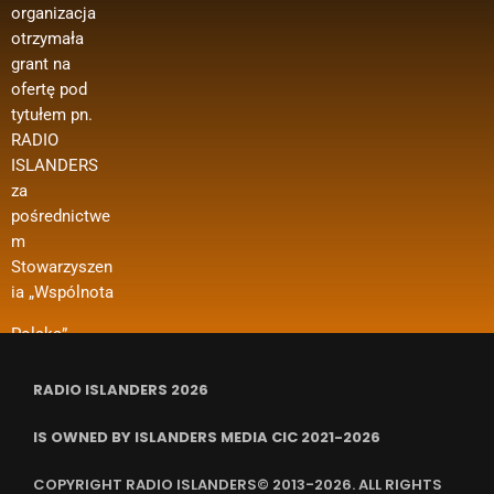
organizacja
ie oferty z
edycja –
zakupu
otrzymała
Ministerstwa
media
materiałów
grant na
Spraw
polonijne
biurowych
ofertę pod
Zagranicznyc
oraz innych
Wsparcie w
tytułem pn.
h w ramach
kosztów
ramach
RADIO
konkursu
funkcjonowan
projektu
ISLANDERS
„Polonia i
ia organizacji
dotyczy m. in.
za
Polacy za
i in.
dofinansowan
pośrednictwe
Granicą 2024
ia kosztów
m
– Regranting”.
wynajmu
Stowarzyszen
Nazwa
pomieszczeń,
ia „Wspólnota
zadania
ubezpieczenia
RADIO ISLANDERS 2026
IS OWNED BY ISLANDERS MEDIA CIC 2021-2026
COPYRIGHT RADIO ISLANDERS© 2013-2026. ALL RIGHTS