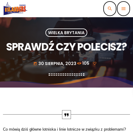
search
menu
WIELKA BRYTANIA
SPRAWDŹ CZY POLECISZ?
30 SIERPNIA, 2023
105
today
Co mówią dziś główne lotniska i linie lotnicze w związku z problemami?