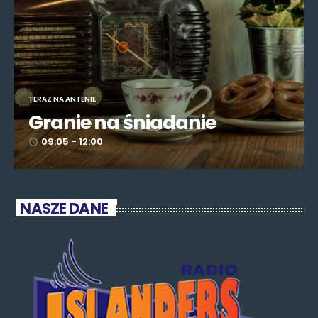
TERAZ NA ANTENIE
Granie na śniadanie
09:05 - 12:00
access_time
NASZE DANE