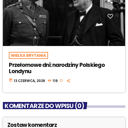
WIELKA BRYTANIA
Przełomowe dni: narodziny Polskiego
Londynu
today
13 CZERWCA, 2026
119
KOMENTARZE DO WPISU (0)
Zostaw komentarz