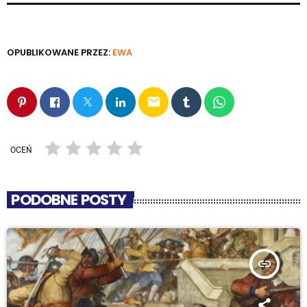
OPUBLIKOWANE PRZEZ:
EWA
email
OCEŃ
PODOBNE POSTY
insert_link