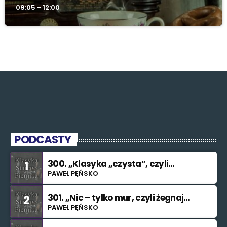
09:05 - 12:00
PODCASTY
300. „Klasyka „czysta”, czyli
1
znowu nie świętuję”
PAWEŁ PĘŃSKO
301. „Nic – tylko mur, czyli żegnaj
2
smutku”
PAWEŁ PĘŃSKO