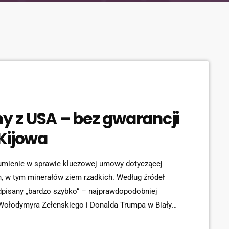
 z USA – bez gwarancji
Kijowa
zumienie w sprawie kluczowej umowy dotyczącej
h, w tym minerałów ziem rzadkich. Według źródeł
pisany „bardzo szybko” – najprawdopodobniej
Wołodymyra Zełenskiego i Donalda Trumpa w Białym
ncji bezpieczeństwa dla Ukrainy, co budzi