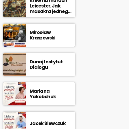
Krew na murach
Leicester. Jak
masakra jednego
miasta
doprowadziła
króla na szafot
Mirosław
Kraszewski
Dunaj Instytut
Dialogu
Mariana
Yakobchuk
Jacek Ślewczuk