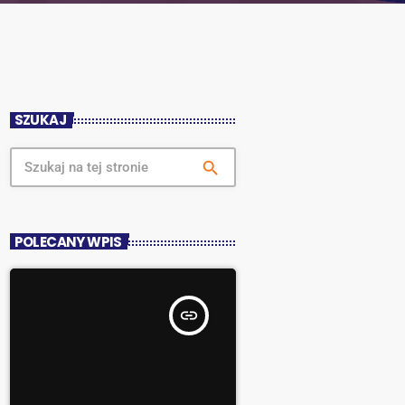
SZUKAJ
search
POLECANY WPIS
insert_link