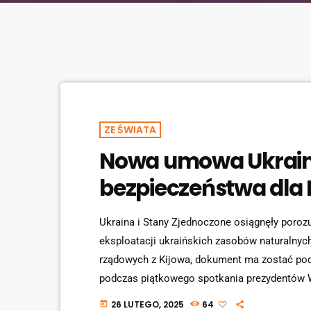
ZE ŚWIATA
Nowa umowa Ukrainy
bezpieczeństwa dla 
Ukraina i Stany Zjednoczone osiągnęły poro
eksploatacji ukraińskich zasobów naturalnyc
rządowych z Kijowa, dokument ma zostać pod
podczas piątkowego spotkania prezydentów 
Domu. Jednak nowa umowa nie obejmuje gwara
26 LUTEGO, 2025
64
today