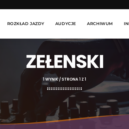
ROZKŁAD JAZDY
AUDYCJE
ARCHIWUM
I
ZEŁENSKI
1 WYNIK / STRONA 1 Z 1