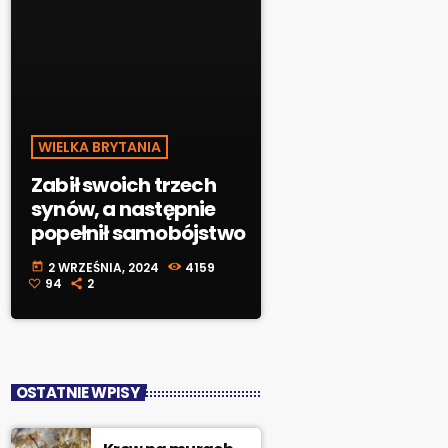
WIELKA BRYTANIA
Zabił swoich trzech
synów, a następnie
popełnił samobójstwo
2 WRZEŚNIA, 2024
4159
today
94
2
OSTATNIE WPISY