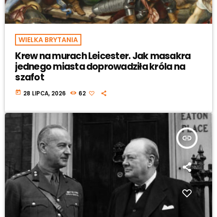
WIELKA BRYTANIA
Krew na murach Leicester. Jak masakra
jednego miasta doprowadziła króla na
szafot
today
28 LIPCA, 2026
62
insert_link