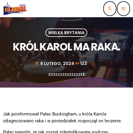
search
menu
WIELKA BRYTANIA
KRÓL KAROL MA RAKA.
6 LUTEGO, 2024
122
today
Jak poinformował Pałac Buckingham, u króla Karola
zdiagnozowano raka i w poniedziałek rozpoczął on leczenie.
Pałac twierdzi, że rak został zidentyfikowany podczas