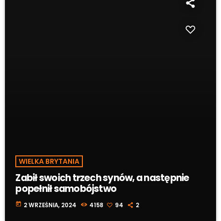
WIELKA BRYTANIA
Zabił swoich trzech synów, a następnie
popełnił samobójstwo
today
2 WRZEŚNIA, 2024
4158
94
2