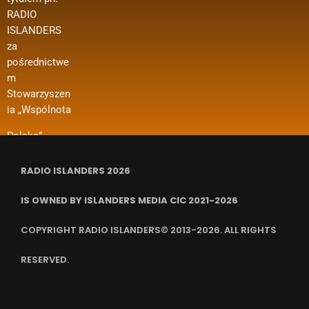
ramach
RADIO
konkursu
funkcjonowan
projektu
ISLANDERS
„Polonia i
ia organizacji
dotyczy m. in.
za
Polacy za
i in.
dofinansowan
pośrednictwe
Granicą 2024
ia kosztów
m
– Regranting”.
wynajmu
Stowarzyszen
Nazwa
pomieszczeń,
ia „Wspólnota
zadania
ubezpieczenia
RADIO ISLANDERS 2026
IS OWNED BY ISLANDERS MEDIA CIC 2021-2026
COPYRIGHT RADIO ISLANDERS© 2013-2026. ALL RIGHTS
RESERVED.