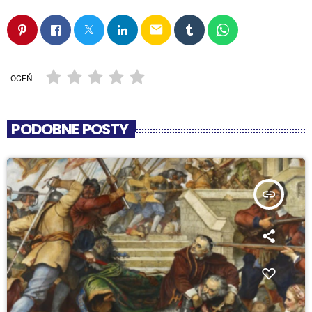
email
OCEŃ
PODOBNE POSTY
insert_link