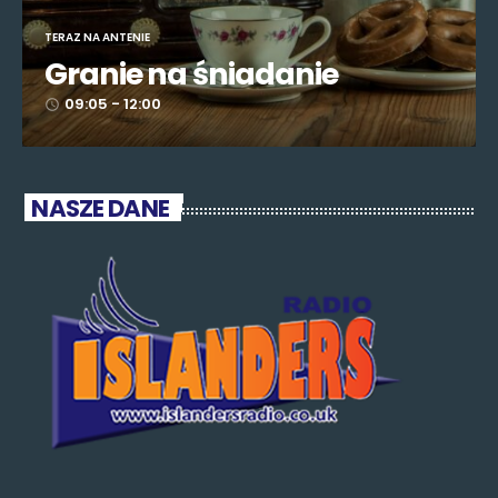
TERAZ NA ANTENIE
Granie na śniadanie
09:05 - 12:00
access_time
NASZE DANE