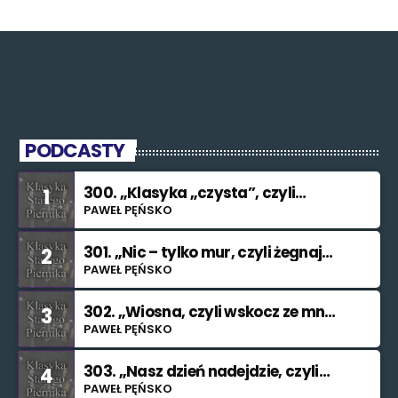
PODCASTY
300. „Klasyka „czysta”, czyli
1
znowu nie świętuję”
PAWEŁ PĘŃSKO
301. „Nic – tylko mur, czyli żegnaj
2
smutku”
PAWEŁ PĘŃSKO
302. „Wiosna, czyli wskocz ze mną
3
do rzeki”
PAWEŁ PĘŃSKO
303. „Nasz dzień nadejdzie, czyli
4
bilet na Księżyc”.”
PAWEŁ PĘŃSKO