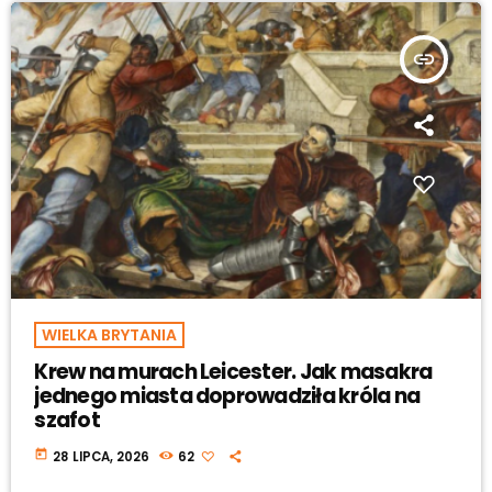
insert_link
WIELKA BRYTANIA
Krew na murach Leicester. Jak masakra
jednego miasta doprowadziła króla na
szafot
today
28 LIPCA, 2026
62