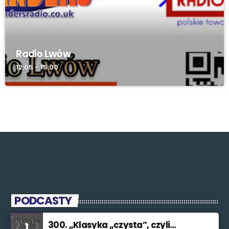
Radio Lwów
12:05 - 15:00
PODCASTY
300. „Klasyka „czysta”, czyli
1