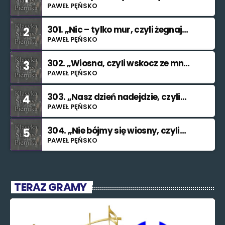
znowu nie świętuję”
PAWEŁ PĘŃSKO
301. „Nic – tylko mur, czyli żegnaj
2
smutku”
PAWEŁ PĘŃSKO
302. „Wiosna, czyli wskocz ze mną
3
do rzeki”
PAWEŁ PĘŃSKO
303. „Nasz dzień nadejdzie, czyli
4
bilet na Księżyc”.”
PAWEŁ PĘŃSKO
304. „Nie bójmy się wiosny, czyli
5
znajdę cię (nieważne kiedy i jak)”.
PAWEŁ PĘŃSKO
TERAZ GRAMY