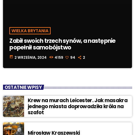
WIELKA BRYTANIA
Zabił swoich trzech synów, a następnie
popełnił samobójstwo
today
2 WRZEŚNIA, 2024
4159
94
2
OSTATNIE WPISY
Krew na murach Leicester. Jak masakra
jednego miasta doprowadziła króla na
szafot
Mirosław Kraszewski