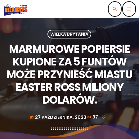
search
menu
WIELKA BRYTANIA
MARMUROWE POPIERSIE
KUPIONE ZA 5 FUNTÓW
MOŻE PRZYNIEŚĆ MIASTU
EASTER ROSS MILIONY
DOLARÓW.
27 PAŹDZIERNIKA, 2023
97
today