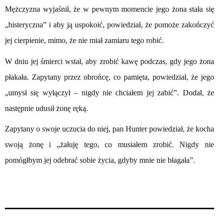
Mężczyzna wyjaśnił, że w pewnym momencie jego żona stała się
„histeryczna” i aby ją uspokoić, powiedział, że pomoże zakończyć
jej cierpienie, mimo, że nie miał zamiaru tego robić.
W dniu jej śmierci wstał, aby zrobić kawę podczas, gdy jego żona
płakała. Zapytany przez obrońcę, co pamięta, powiedział, że jego
„umysł się wyłączył – nigdy nie chciałem jej zabić”. Dodał, że
następnie udusił żonę ręką.
Zapytany o swoje uczucia do niej, pan Hunter powiedział, że kocha
swoją żonę i „żałuję tego, co musiałem zrobić. Nigdy nie
pomógłbym jej odebrać sobie życia, gdyby mnie nie błagała”.