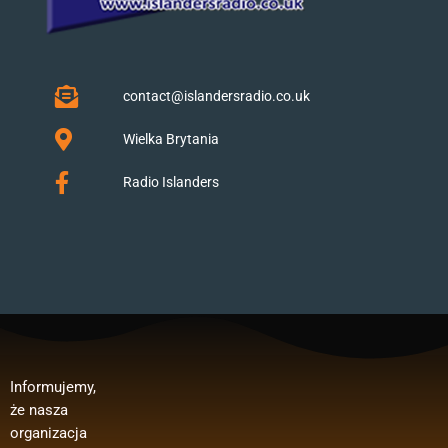
contact@islandersradio.co.uk
Wielka Brytania
Radio Islanders
Informujemy,
Polska”.
publicznego:
, wynagrodzeń
że nasza
Dofinansowan
Regranting 3
pracowników,
organizacja
ie oferty z
edycja –
zakupu