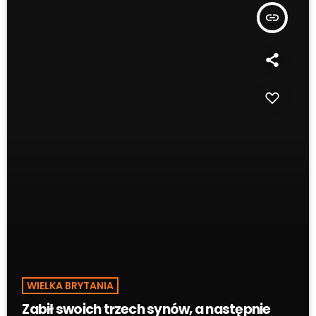
insert_link
WIELKA BRYTANIA
Zabił swoich trzech synów, a następnie