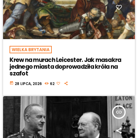
WIELKA BRYTANIA
Krew na murach Leicester. Jak masakra
jednego miasta doprowadziła króla na
szafot
today
28 LIPCA, 2026
62
insert_link