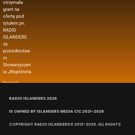
otrzymała
Ministerstwa
media
materiałów
grant na
Spraw
polonijne
biurowych
ofertę pod
Zagranicznyc
oraz innych
Wsparcie w
tytułem pn.
h w ramach
kosztów
ramach
RADIO
konkursu
funkcjonowan
projektu
ISLANDERS
„Polonia i
ia organizacji
dotyczy m. in.
za
Polacy za
i in.
dofinansowan
pośrednictwe
Granicą 2024
ia kosztów
m
– Regranting”.
wynajmu
Stowarzyszen
Nazwa
pomieszczeń,
ia „Wspólnota
zadania
ubezpieczenia
RADIO ISLANDERS 2026
IS OWNED BY ISLANDERS MEDIA CIC 2021-2026
COPYRIGHT RADIO ISLANDERS© 2013-2026. ALL RIGHTS