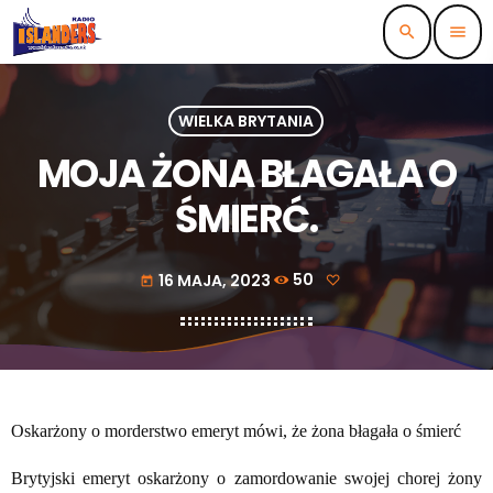
search
menu
WIELKA BRYTANIA
MOJA ŻONA BŁAGAŁA O
ŚMIERĆ.
16 MAJA, 2023
50
today
Oskarżony o morderstwo emeryt mówi, że żona błagała o śmierć
Brytyjski emeryt oskarżony o zamordowanie swojej chorej żony