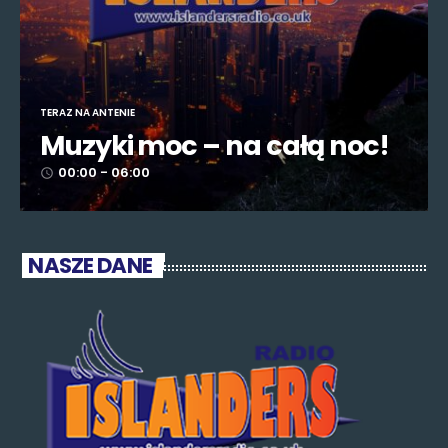
TERAZ NA ANTENIE
Muzyki moc – na całą noc!
00:00 - 06:00
access_time
NASZE DANE