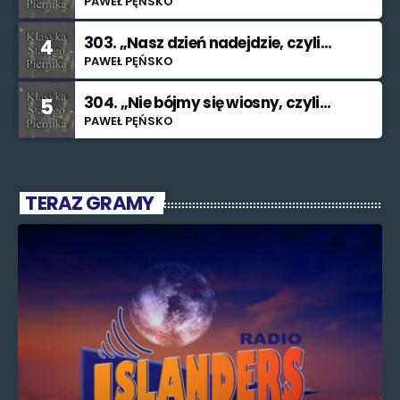
do rzeki”
PAWEŁ PĘŃSKO
303. „Nasz dzień nadejdzie, czyli
4
bilet na Księżyc”.”
PAWEŁ PĘŃSKO
304. „Nie bójmy się wiosny, czyli
5
znajdę cię (nieważne kiedy i jak)”.
PAWEŁ PĘŃSKO
TERAZ GRAMY