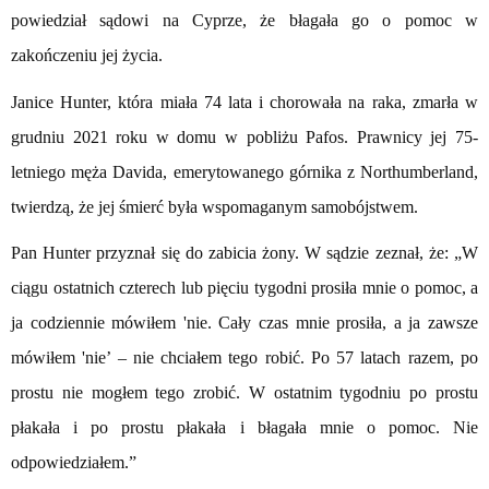
powiedział sądowi na Cyprze, że błagała go o pomoc w
zakończeniu jej życia.
Janice Hunter, która miała 74 lata i chorowała na raka, zmarła w
grudniu 2021 roku w domu w pobliżu Pafos. Prawnicy jej 75-
letniego męża Davida, emerytowanego górnika z Northumberland,
twierdzą, że jej śmierć była wspomaganym samobójstwem.
Pan Hunter przyznał się do zabicia żony. W sądzie zeznał, że: „W
ciągu ostatnich czterech lub pięciu tygodni prosiła mnie o pomoc, a
ja codziennie mówiłem 'nie. Cały czas mnie prosiła, a ja zawsze
mówiłem 'nie’ – nie chciałem tego robić. Po 57 latach razem, po
prostu nie mogłem tego zrobić. W ostatnim tygodniu po prostu
płakała i po prostu płakała i błagała mnie o pomoc. Nie
odpowiedziałem.”