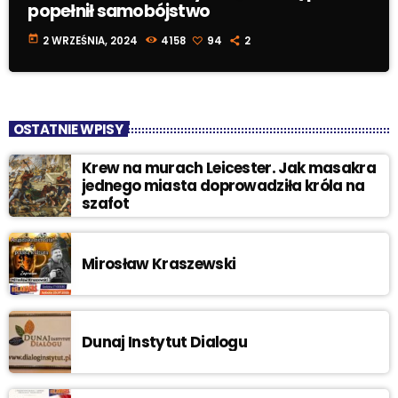
popełnił samobójstwo
today
2 WRZEŚNIA, 2024
4158
94
2
OSTATNIE WPISY
Krew na murach Leicester. Jak masakra
jednego miasta doprowadziła króla na
szafot
Mirosław Kraszewski
Dunaj Instytut Dialogu