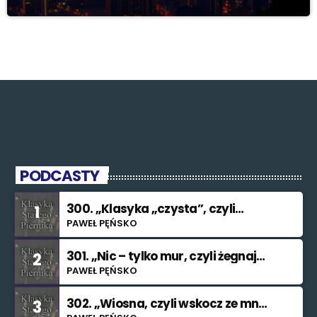
PODCASTY
300. „Klasyka „czysta”, czyli
1
znowu nie świętuję”
PAWEŁ PĘŃSKO
301. „Nic – tylko mur, czyli żegnaj
2
smutku”
PAWEŁ PĘŃSKO
302. „Wiosna, czyli wskocz ze mną
3