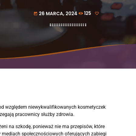
26 MARCA, 2024
125
today
 pod względem niewykwalifikowanych kosmetyczek
rzegają pracownicy służby zdrowia.
rażeni na szkodę, ponieważ nie ma przepisów, które
 mediach społecznościowych oferujących zabiegi