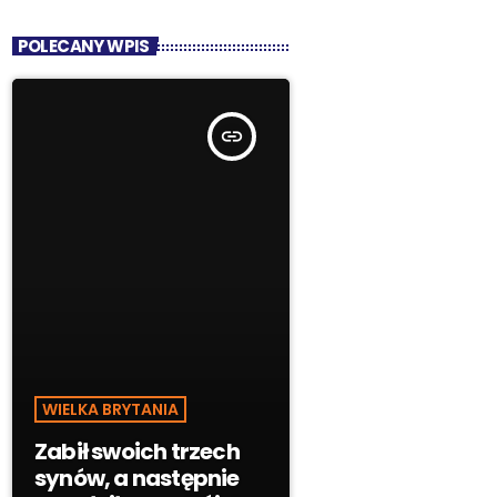
POLECANY WPIS
insert_link
WIELKA BRYTANIA
Zabił swoich trzech
synów, a następnie