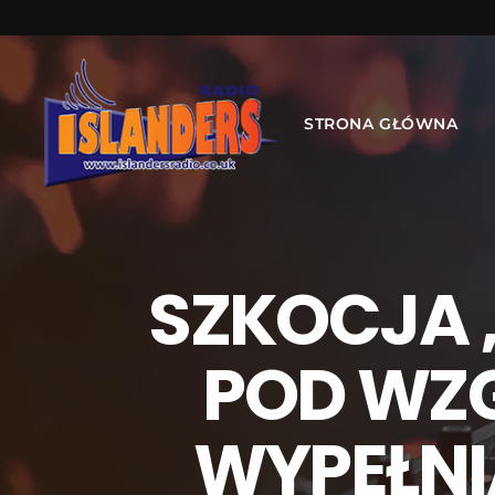
STRONA GŁÓWNA
SZKOCJA 
POD WZ
WYPEŁN