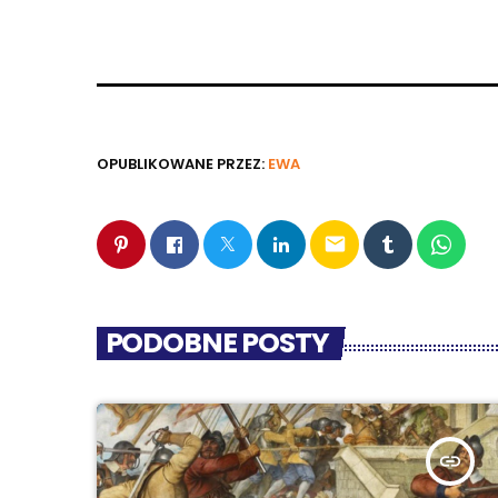
OPUBLIKOWANE PRZEZ:
EWA
email
PODOBNE POSTY
insert_link