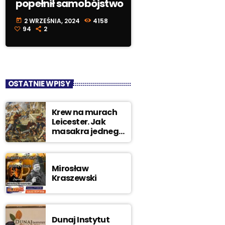
popełnił samobójstwo
2 WRZEŚNIA, 2024
4158
today
94
2
OSTATNIE WPISY
Krew na murach
Leicester. Jak
masakra jednego
miasta
doprowadziła
króla na szafot
Mirosław
Kraszewski
Dunaj Instytut