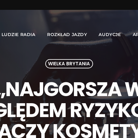
LUDZIE RADIA
ROZKŁAD JAZDY
AUDYCJE
A
WIELKA BRYTANIA
„NAJGORSZA W
GLĘDEM RYZY
IACZY KOSMET