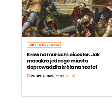
WIELKA BRYTANIA
Krew na murach Leicester. Jak
masakra jednego miasta
doprowadziła króla na szafot
28 LIPCA, 2026
62
today