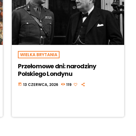
WIELKA BRYTANIA
Przełomowe dni: narodziny
Polskiego Londynu
13 CZERWCA, 2026
119
today