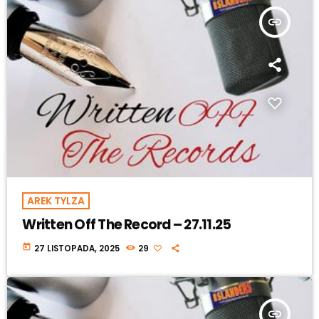
insert_link
AREK TYLZA
Written Off The Record – 27.11.25
today
27 LISTOPADA, 2025
29
insert_link