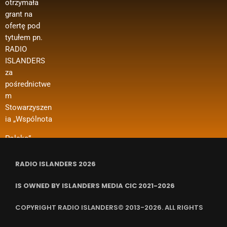
otrzymała
Ministerstwa
media
materiałów
grant na
Spraw
polonijne
biurowych
ofertę pod
Zagranicznyc
oraz innych
Wsparcie w
tytułem pn.
h w ramach
kosztów
ramach
RADIO
konkursu
funkcjonowan
projektu
ISLANDERS
„Polonia i
ia organizacji
dotyczy m. in.
za
Polacy za
i in.
dofinansowan
pośrednictwe
Granicą 2024
ia kosztów
m
– Regranting”.
wynajmu
Stowarzyszen
Nazwa
pomieszczeń,
ia „Wspólnota
zadania
ubezpieczenia
RADIO ISLANDERS 2026
IS OWNED BY ISLANDERS MEDIA CIC 2021-2026
COPYRIGHT RADIO ISLANDERS© 2013-2026. ALL RIGHTS