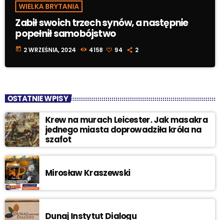
WIELKA BRYTANIA
Zabił swoich trzech synów, a następnie
popełnił samobójstwo
today
2 WRZEŚNIA, 2024
4158
94
2
OSTATNIE WPISY
Krew na murach Leicester. Jak masakra
jednego miasta doprowadziła króla na
szafot
Mirosław Kraszewski
Dunaj Instytut Dialogu