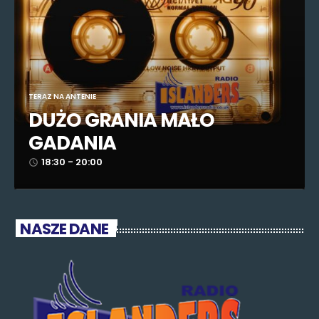
TERAZ NA ANTENIE
DUŻO GRANIA MAŁO
GADANIA
18:30 - 20:00
access_time
NASZE DANE