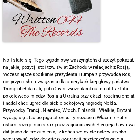
No i stało się. Tego tygodniowy waszyngtoński szczyt pokazał,
na jakiej pozycji stoi tzw. świat Zachodu w relacjach z Rosją.
Wcześniejsze spotkanie prezydenta Trumpa z przywódcą Rosji
nie przyniosło rozwiązania dla amerykańskiej głowy państwa.
Trump chełpiąc się pobożnymi życzeniami na temat traktatu
pokojowego między Rosją a Ukrainą przy okazji rozejmu chciał,
i nadal chce ugrać dla siebie pokojową nagrodę Nobla.
Przywódcy Francji, Niemiec, Włoch, Finlandii i Wielkiej Brytanii
wydają się stać po jego stronie. Tymczasem Władimir Putin
ustami swego ministra spraw zagranicznych Siergieja Ławrowa
dał jasno do zrozumienia, iż końca wojny nie należy szybko
wypatrywać, gdyż decyzje o gwarancji bezpieczeństwa dla