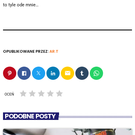
to tyle ode mnie…
OPUBLIKOWANE PRZEZ:
AR.T
email
OCEŃ
PODOBNE POSTY