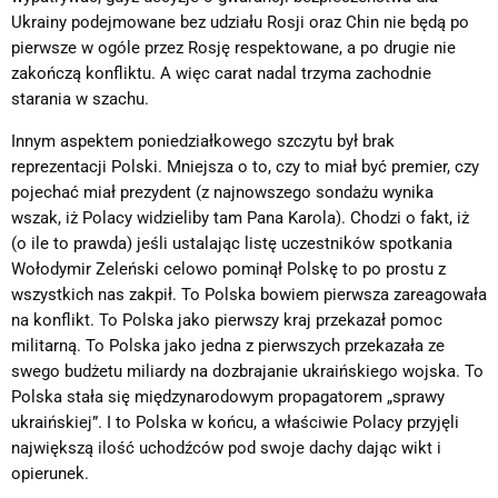
Ukrainy podejmowane bez udziału Rosji oraz Chin nie będą po
pierwsze w ogóle przez Rosję respektowane, a po drugie nie
zakończą konfliktu. A więc carat nadal trzyma zachodnie
starania w szachu.
Innym aspektem poniedziałkowego szczytu był brak
reprezentacji Polski. Mniejsza o to, czy to miał być premier, czy
pojechać miał prezydent (z najnowszego sondażu wynika
wszak, iż Polacy widzieliby tam Pana Karola). Chodzi o fakt, iż
(o ile to prawda) jeśli ustalając listę uczestników spotkania
Wołodymir Zeleński celowo pominął Polskę to po prostu z
wszystkich nas zakpił. To Polska bowiem pierwsza zareagowała
na konflikt. To Polska jako pierwszy kraj przekazał pomoc
militarną. To Polska jako jedna z pierwszych przekazała ze
swego budżetu miliardy na dozbrajanie ukraińskiego wojska. To
Polska stała się międzynarodowym propagatorem „sprawy
ukraińskiej”. I to Polska w końcu, a właściwie Polacy przyjęli
największą ilość uchodźców pod swoje dachy dając wikt i
opierunek.