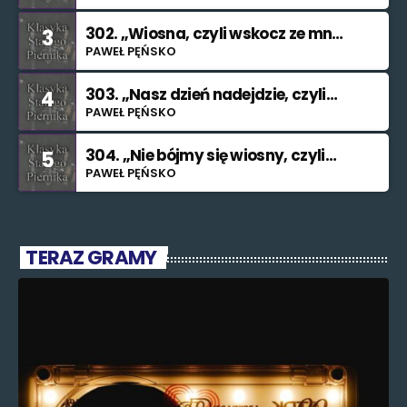
302. „Wiosna, czyli wskocz ze mną
3
do rzeki”
PAWEŁ PĘŃSKO
303. „Nasz dzień nadejdzie, czyli
4
bilet na Księżyc”.”
PAWEŁ PĘŃSKO
304. „Nie bójmy się wiosny, czyli
5
znajdę cię (nieważne kiedy i jak)”.
PAWEŁ PĘŃSKO
TERAZ GRAMY