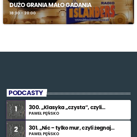
DUŻO GRANIA MAŁO GADANIA
18:30 - 20:00
PODCASTY
300. „Klasyka „czysta”, czyli
1
znowu nie świętuję”
PAWEŁ PĘŃSKO
301. „Nic – tylko mur, czyli żegnaj
2
smutku”
PAWEŁ PĘŃSKO