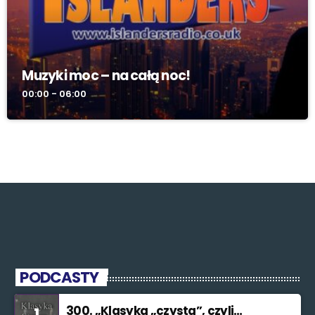
Muzyki moc – na całą noc!
00:00 - 06:00
PODCASTY
300. „Klasyka „czysta”, czyli
1