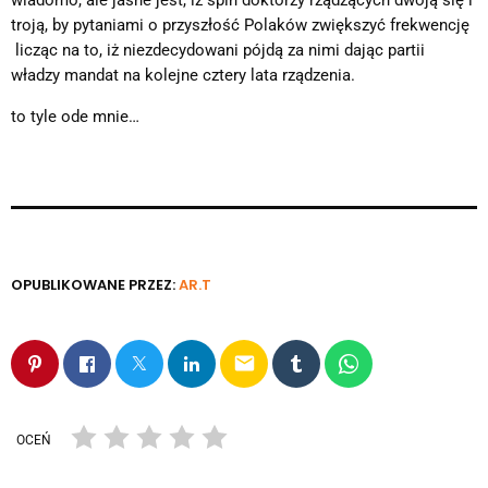
wiadomo, ale jasne jest, iż spin doktorzy rządzących dwoją się i
troją, by pytaniami o przyszłość Polaków zwiększyć frekwencję
licząc na to, iż niezdecydowani pójdą za nimi dając partii
władzy mandat na kolejne cztery lata rządzenia.
to tyle ode mnie…
OPUBLIKOWANE PRZEZ:
AR.T
email
OCEŃ