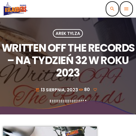
search
menu
AREK TYLZA
WRITTEN OFF THE RECORDS
– NA TYDZIEŃ 32 W ROKU
2023
13 SIERPNIA, 2023
80
today