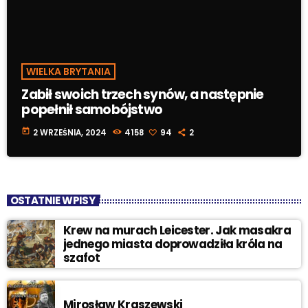
WIELKA BRYTANIA
Zabił swoich trzech synów, a następnie
popełnił samobójstwo
today
2 WRZEŚNIA, 2024
4158
94
2
OSTATNIE WPISY
Krew na murach Leicester. Jak masakra
jednego miasta doprowadziła króla na
szafot
Mirosław Kraszewski