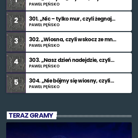
znowu nie świętuję”
PAWEŁ PĘŃSKO
301. „Nic – tylko mur, czyli żegnaj
2
smutku”
PAWEŁ PĘŃSKO
302. „Wiosna, czyli wskocz ze mną
3
do rzeki”
PAWEŁ PĘŃSKO
303. „Nasz dzień nadejdzie, czyli
4
bilet na Księżyc”.”
PAWEŁ PĘŃSKO
304. „Nie bójmy się wiosny, czyli
5
znajdę cię (nieważne kiedy i jak)”.
PAWEŁ PĘŃSKO
TERAZ GRAMY