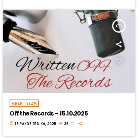
insert_link
AREK TYLZA
Off the Records – 15.10.2025
today
15 PAŹDZIERNIKA, 2025
36