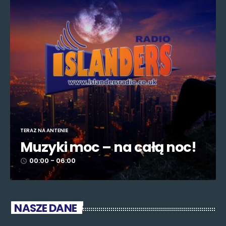
TERAZ NA ANTENIE
Muzyki moc – na całą noc!
00:00 - 06:00
access_time
NASZE DANE