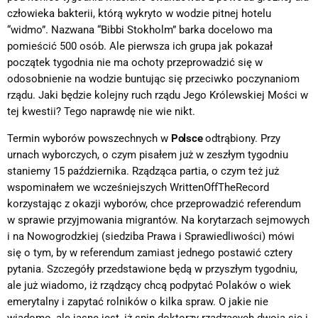
człowieka bakterii, którą wykryto w wodzie pitnej hotelu
“widmo”. Nazwana “Bibbi Stokholm” barka docelowo ma
pomieścić 500 osób. Ale pierwsza ich grupa jak pokazał
początek tygodnia nie ma ochoty przeprowadzić się w
odosobnienie na wodzie buntując się przeciwko poczynaniom
rządu. Jaki będzie kolejny ruch rządu Jego Królewskiej Mości w
tej kwestii? Tego naprawdę nie wie nikt.
Termin wyborów powszechnych w
Polsce
odtrąbiony. Przy
urnach wyborczych, o czym pisałem już w zeszłym tygodniu
staniemy 15 października. Rządząca partia, o czym też już
wspominałem we wcześniejszych WrittenOffTheRecord
korzystając z okazji wyborów, chce przeprowadzić referendum
w sprawie przyjmowania migrantów. Na korytarzach sejmowych
i na Nowogrodzkiej (siedziba Prawa i Sprawiedliwości) mówi
się o tym, by w referendum zamiast jednego postawić cztery
pytania. Szczegóły przedstawione będą w przyszłym tygodniu,
ale już wiadomo, iż rządzący chcą podpytać Polaków o wiek
emerytalny i zapytać rolników o kilka spraw. O jakie nie