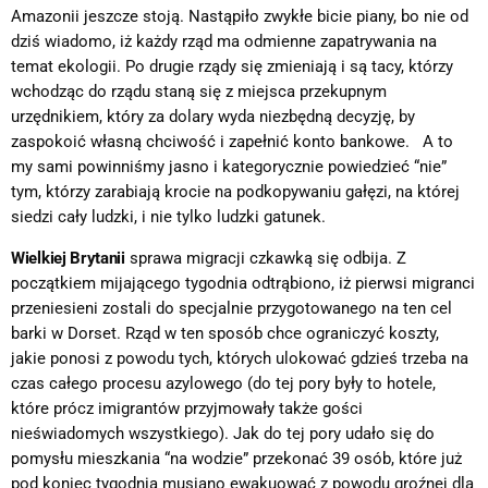
Amazonii jeszcze stoją. Nastąpiło zwykłe bicie piany, bo nie od
dziś wiadomo, iż każdy rząd ma odmienne zapatrywania na
temat ekologii. Po drugie rządy się zmieniają i są tacy, którzy
wchodząc do rządu staną się z miejsca przekupnym
urzędnikiem, który za dolary wyda niezbędną decyzję, by
zaspokoić własną chciwość i zapełnić konto bankowe. A to
my sami powinniśmy jasno i kategorycznie powiedzieć “nie”
tym, którzy zarabiają krocie na podkopywaniu gałęzi, na której
siedzi cały ludzki, i nie tylko ludzki gatunek.
Wielkiej Brytanii
sprawa migracji czkawką się odbija. Z
początkiem mijającego tygodnia odtrąbiono, iż pierwsi migranci
przeniesieni zostali do specjalnie przygotowanego na ten cel
barki w Dorset. Rząd w ten sposób chce ograniczyć koszty,
jakie ponosi z powodu tych, których ulokować gdzieś trzeba na
czas całego procesu azylowego (do tej pory były to hotele,
które prócz imigrantów przyjmowały także gości
nieświadomych wszystkiego). Jak do tej pory udało się do
pomysłu mieszkania “na wodzie” przekonać 39 osób, które już
pod koniec tygodnia musiano ewakuować z powodu groźnej dla