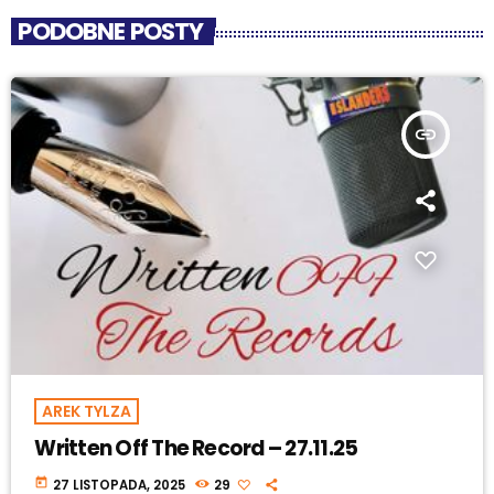
PODOBNE POSTY
insert_link
AREK TYLZA
Written Off The Record – 27.11.25
today
27 LISTOPADA, 2025
29